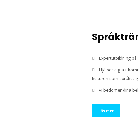
Språkträ
Expertutbildning på 
Hjälper dig att kom
kulturen som språket gä
Vi bedömer dina beh
Läs mer