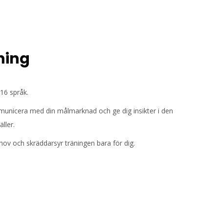
ning
16 språk.
municera med din målmarknad och ge dig insikter i den
ller.
ov och skräddarsyr träningen bara för dig.